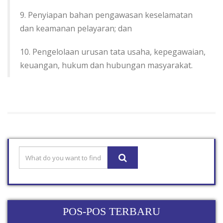
9. Penyiapan bahan pengawasan keselamatan
dan keamanan pelayaran; dan
10. Pengelolaan urusan tata usaha, kepegawaian,
keuangan, hukum dan hubungan masyarakat.
POS-POS TERBARU