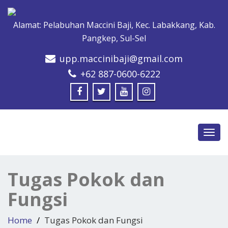
Alamat: Pelabuhan Maccini Baji, Kec. Labakkang, Kab.
Pangkep, Sul-Sel
upp.maccinibaji@gmail.com
+62 887-0600-6222
Toggl
navig
Tugas Pokok dan
Fungsi
Home
Tugas Pokok dan Fungsi