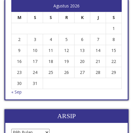
Agustus 2026
M
S
S
R
K
J
S
1
2
3
4
5
6
7
8
9
10
11
12
13
14
15
16
17
18
19
20
21
22
23
24
25
26
27
28
29
30
31
« Sep
ARSIP