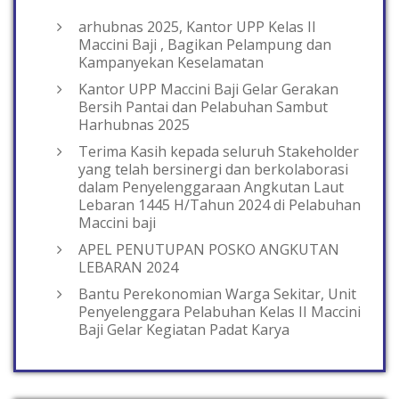
arhubnas 2025, Kantor UPP Kelas II
Maccini Baji , Bagikan Pelampung dan
Kampanyekan Keselamatan
Kantor UPP Maccini Baji Gelar Gerakan
Bersih Pantai dan Pelabuhan Sambut
Harhubnas 2025
Terima Kasih kepada seluruh Stakeholder
yang telah bersinergi dan berkolaborasi
dalam Penyelenggaraan Angkutan Laut
Lebaran 1445 H/Tahun 2024 di Pelabuhan
Maccini baji
APEL PENUTUPAN POSKO ANGKUTAN
LEBARAN 2024
Bantu Perekonomian Warga Sekitar, Unit
Penyelenggara Pelabuhan Kelas II Maccini
Baji Gelar Kegiatan Padat Karya