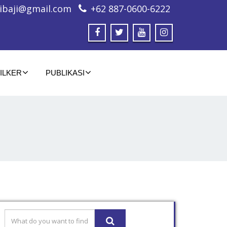
ibaji@gmail.com
+62 887-0600-6222
ILKER
PUBLIKASI