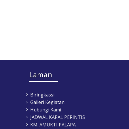
Laman
Biringkassi
Galleri Kegiatan
Hubungi Kami
JADWAL KAPAL PERINTIS
KM. AMUKTI PALAPA