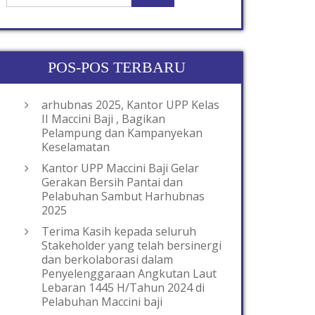
POS-POS TERBARU
arhubnas 2025, Kantor UPP Kelas
II Maccini Baji , Bagikan
Pelampung dan Kampanyekan
Keselamatan
Kantor UPP Maccini Baji Gelar
Gerakan Bersih Pantai dan
Pelabuhan Sambut Harhubnas
2025
Terima Kasih kepada seluruh
Stakeholder yang telah bersinergi
dan berkolaborasi dalam
Penyelenggaraan Angkutan Laut
Lebaran 1445 H/Tahun 2024 di
Pelabuhan Maccini baji