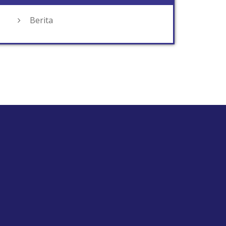
Berita