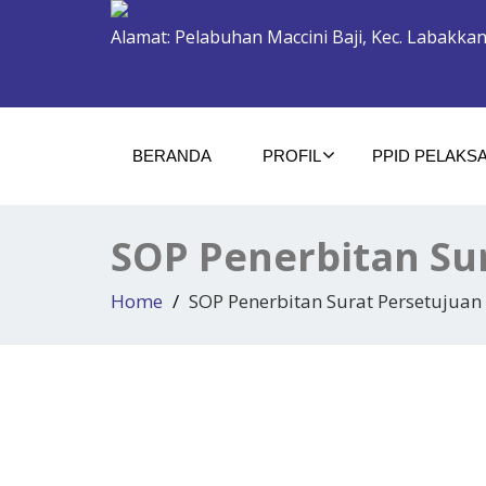
Alamat: Pelabuhan Maccini Baji, Kec. Labakkan
BERANDA
PROFIL
PPID PELAKS
SOP Penerbitan Sur
Home
SOP Penerbitan Surat Persetujuan 