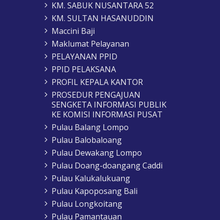
KM. SABUK NUSANTARA 52
KM. SULTAN HASANUDDIN
Maccini Baji
Maklumat Pelayanan
PELAYANAN PPID
PPID PELAKSANA
PROFIL KEPALA KANTOR
PROSEDUR PENGAJUAN
SENGKETA INFORMASI PUBLIK
KE KOMISI INFORMASI PUSAT
Pulau Balang Lompo
Pulau Balobaloang
Pulau Dewakang Lompo
Pulau Doang-doangang Caddi
Pulau Kalukalukuang
Pulau Kapoposang Bali
Pulau Longkoitang
Pulau Pamantauan