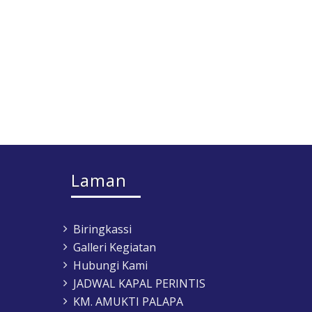
Laman
Biringkassi
Galleri Kegiatan
Hubungi Kami
JADWAL KAPAL PERINTIS
KM. AMUKTI PALAPA