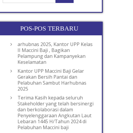
POS-POS TERBARU
arhubnas 2025, Kantor UPP Kelas
II Maccini Baji , Bagikan
Pelampung dan Kampanyekan
Keselamatan
Kantor UPP Maccini Baji Gelar
Gerakan Bersih Pantai dan
Pelabuhan Sambut Harhubnas
2025
Terima Kasih kepada seluruh
Stakeholder yang telah bersinergi
dan berkolaborasi dalam
Penyelenggaraan Angkutan Laut
Lebaran 1445 H/Tahun 2024 di
Pelabuhan Maccini baji