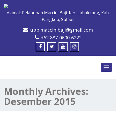
Alamat: Pelabuhan Maccini Baji, Kec. Labakkang, Kab.
Pangkep, Sul-Sel
upp.maccinibaji@gmail.com
+62 887-0600-6222
Toggl
navig
Monthly Archives:
Desember 2015