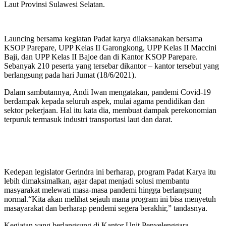
Laut Provinsi Sulawesi Selatan.
Launcing bersama kegiatan Padat karya dilaksanakan bersama
KSOP Parepare, UPP Kelas II Garongkong, UPP Kelas II Maccini
Baji, dan UPP Kelas II Bajoe dan di Kantor KSOP Parepare.
Sebanyak 210 peserta yang tersebar dikantor – kantor tersebut yang
berlangsung pada hari Jumat (18/6/2021).
Dalam sambutannya, Andi Iwan mengatakan, pandemi Covid-19
berdampak kepada seluruh aspek, mulai agama pendidikan dan
sektor pekerjaan. Hal itu kata dia, membuat dampak perekonomian
terpuruk termasuk industri transportasi laut dan darat.
Kedepan legislator Gerindra ini berharap, program Padat Karya itu
lebih dimaksimalkan, agar dapat menjadi solusi membantu
masyarakat melewati masa-masa pandemi hingga berlangsung
normal.“Kita akan melihat sejauh mana program ini bisa menyetuh
masayarakat dan berharap pendemi segera berakhir,” tandasnya.
Kegiatan yang berlangsung di Kantor Unit Penyelenggara