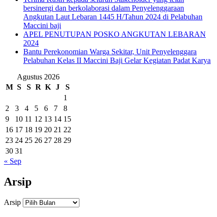
bersinergi dan berkolaborasi dalam Penyelenggaraan
Angkutan Laut Lebaran 1445 H/Tahun 2024 di Pelabuhan
Maccini baji
APEL PENUTUPAN POSKO ANGKUTAN LEBARAN
2024
Bantu Perekonomian Warga Sekitar, Unit Penyelenggara
Pelabuhan Kelas II Maccini Baji Gelar Kegiatan Padat Karya
Agustus 2026
M
S
S
R
K
J
S
1
2
3
4
5
6
7
8
9
10
11
12
13
14
15
16
17
18
19
20
21
22
23
24
25
26
27
28
29
30
31
« Sep
Arsip
Arsip