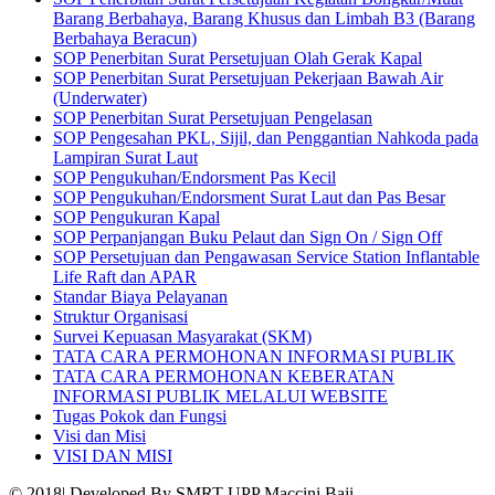
Barang Berbahaya, Barang Khusus dan Limbah B3 (Barang
Berbahaya Beracun)
SOP Penerbitan Surat Persetujuan Olah Gerak Kapal
SOP Penerbitan Surat Persetujuan Pekerjaan Bawah Air
(Underwater)
SOP Penerbitan Surat Persetujuan Pengelasan
SOP Pengesahan PKL, Sijil, dan Penggantian Nahkoda pada
Lampiran Surat Laut
SOP Pengukuhan/Endorsment Pas Kecil
SOP Pengukuhan/Endorsment Surat Laut dan Pas Besar
SOP Pengukuran Kapal
SOP Perpanjangan Buku Pelaut dan Sign On / Sign Off
SOP Persetujuan dan Pengawasan Service Station Inflantable
Life Raft dan APAR
Standar Biaya Pelayanan
Struktur Organisasi
Survei Kepuasan Masyarakat (SKM)
TATA CARA PERMOHONAN INFORMASI PUBLIK
TATA CARA PERMOHONAN KEBERATAN
INFORMASI PUBLIK MELALUI WEBSITE
Tugas Pokok dan Fungsi
Visi dan Misi
VISI DAN MISI
© 2018| Developed By SMRT UPP Maccini Baji