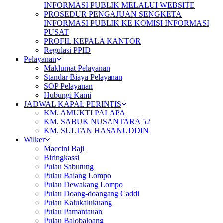
INFORMASI PUBLIK MELALUI WEBSITE
PROSEDUR PENGAJUAN SENGKETA
INFORMASI PUBLIK KE KOMISI INFORMASI
PUSAT
PROFIL KEPALA KANTOR
Regulasi PPID
Pelayanan
Maklumat Pelayanan
Standar Biaya Pelayanan
SOP Pelayanan
Hubungi Kami
JADWAL KAPAL PERINTIS
KM. AMUKTI PALAPA
KM. SABUK NUSANTARA 52
KM. SULTAN HASANUDDIN
Wilker
Maccini Baji
Biringkassi
Pulau Sabutung
Pulau Balang Lompo
Pulau Dewakang Lompo
Pulau Doang-doangang Caddi
Pulau Kalukalukuang
Pulau Pamantauan
Pulau Balobaloang