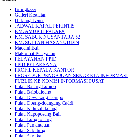
Biringkassi
Galleri Kegiatan
Hubungi Kami
JADWAL KAPAL PERINTIS
KM. AMUKTI PALAPA
KM. SABUK NUSANTARA 52
KM. SULTAN HASANUDDIN
Maccini Baji
Maklumat Pelayanan
PELAYANAN PPID
PPID PELAKSANA
PROFIL KEPALA KANTOR
PROSEDUR PENGAJUAN SENGKETA INFORMASI
PUBLIK KE KOMISI INFORMASI PUSAT
Pulau Balang Lompo
Pulau Balobaloang
Pulau Dewakang Lompo
Pulau Doang-doangang Caddi
Pulau Kalukalukuang
Pulau Kapoposang Bali
Pulau Longkoitang
Pulau Pamantauan
Pulau Sabutung
Pulau Sapuka