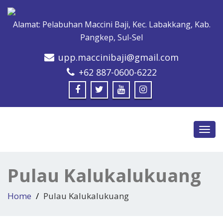
Alamat: Pelabuhan Maccini Baji, Kec. Labakkang, Kab.
Pangkep, Sul-Sel
upp.maccinibaji@gmail.com
+62 887-0600-6222
Toggl
navig
Pulau Kalukalukuang
Home
Pulau Kalukalukuang