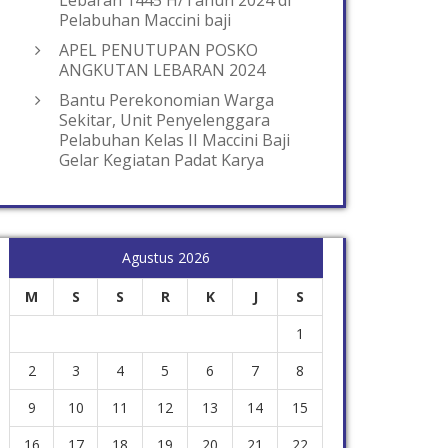
Lebaran 1445 H/Tahun 2024 di
Pelabuhan Maccini baji
APEL PENUTUPAN POSKO
ANGKUTAN LEBARAN 2024
Bantu Perekonomian Warga
Sekitar, Unit Penyelenggara
Pelabuhan Kelas II Maccini Baji
Gelar Kegiatan Padat Karya
Agustus 2026
M
S
S
R
K
J
S
1
2
3
4
5
6
7
8
9
10
11
12
13
14
15
16
17
18
19
20
21
22