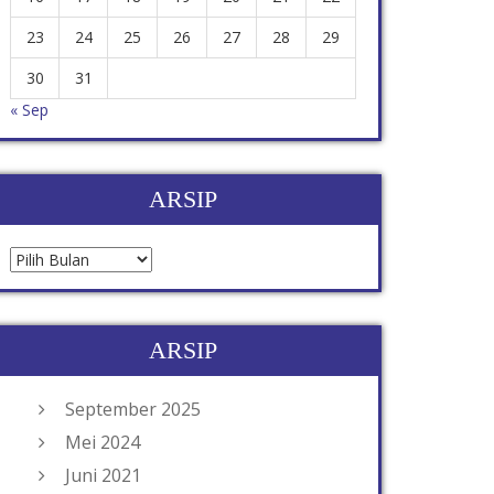
23
24
25
26
27
28
29
30
31
« Sep
ARSIP
ARSIP
September 2025
Mei 2024
Juni 2021